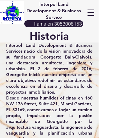
Interpol Land
Development & Business
Service
llama en 3053008153
Historia
Interpol Land Development & Business
Services nació de la visión innovadora de
su fundadora, Georgette Bain-Claivois,
una destacada arquitecta, ingeniera y
urbanista. El 2 de febrero de 2016,
Georgette inició nuestra empresa con un
claro objetivo: redefinir los estándares de
excelencia en el diseño y desarrollo de
proyectos inmobiliarios.
Desde nuestras humildes oficinas en 160
NW 176 Street, Suite 421, Miami Gardens,
FL 33169, comenzamos a forjar un camino
propio, impulsados ​​por la pasión
incansable de Georgette por la
arquitectura vanguardista, la ingeniería de
vanguardia y la planificación urbana