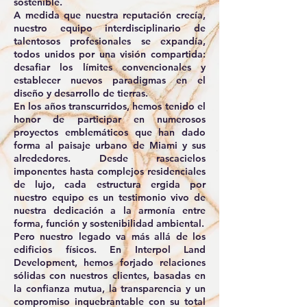
sostenible.
A medida que nuestra reputación crecía,
nuestro equipo interdisciplinario de
talentosos profesionales se expandía,
todos unidos por una visión compartida:
desafiar los límites convencionales y
establecer nuevos paradigmas en el
diseño y desarrollo de tierras.
En los años transcurridos, hemos tenido el
honor de participar en numerosos
proyectos emblemáticos que han dado
forma al paisaje urbano de Miami y sus
alrededores. Desde rascacielos
imponentes hasta complejos residenciales
de lujo, cada estructura ergida por
nuestro equipo es un testimonio vivo de
nuestra dedicación a la armonía entre
forma, función y sostenibilidad ambiental.
Pero nuestro legado va más allá de los
edificios físicos. En Interpol Land
Development, hemos forjado relaciones
sólidas con nuestros clientes, basadas en
la confianza mutua, la transparencia y un
compromiso inquebrantable con su total